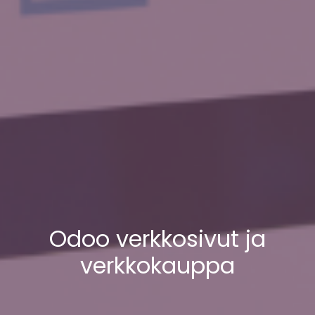
Odoo verkkosivut ja
verkkokauppa