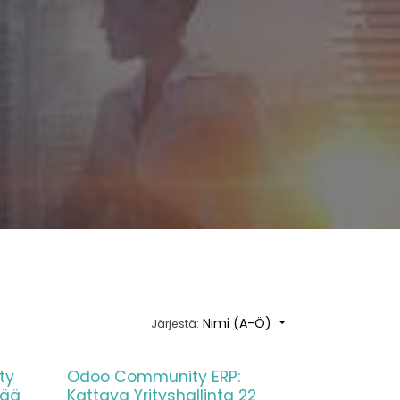
Nimi (A-Ö)
Järjestä:
ty
Odoo Community ERP:
vää
Kattava Yrityshallinta 22