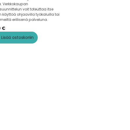
a. Verkkokaupan
suunnittelun voit toteuttaa itse
 käyttöä ohjaavilla työkaluilla tai
meiltä erillisenä palveluna.
0
€
Lisää ostoskoriin