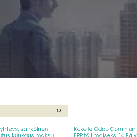
 yhteys, sähköinen
Kokeile Odoo Communi
utus kuukausimaksu
ERP:tä Ilmaiseksi 14 Päi