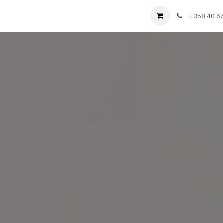
ial
Palvelut
Yritys
Ratkaisut
Blog
+358 40 6