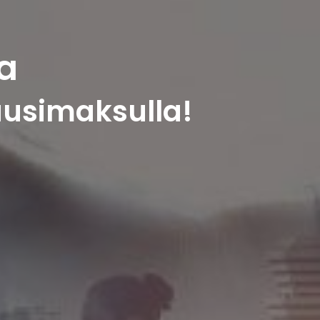
a
ausimaksulla!