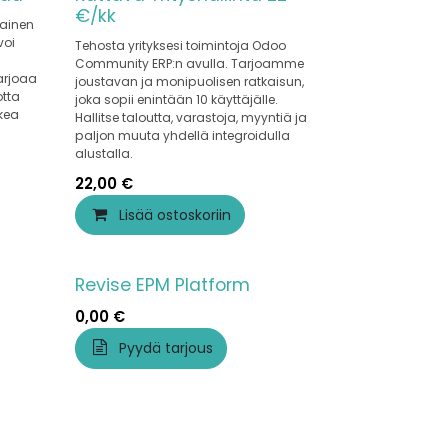
€/kk
mainen
voi
Tehosta yrityksesi toimintoja Odoo
Community ERP:n avulla. Tarjoamme
arjoaa
joustavan ja monipuolisen ratkaisun,
otta
joka sopii enintään 10 käyttäjälle.
ukea
Hallitse taloutta, varastoja, myyntiä ja
paljon muuta yhdellä integroidulla
alustalla.
22,00
€
Lisää ostoskoriin
Revise EPM Platform
0,00
€
Pyydä tarjous