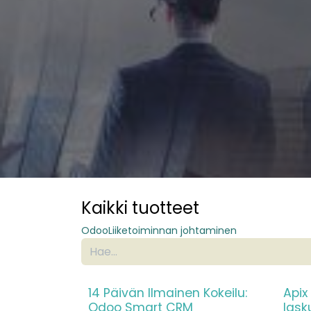
Kaikki tuotteet
Odoo
Liiketoiminnan johtaminen
14 Päivän Ilmainen Kokeilu:
Apix
Odoo Smart CRM
lask