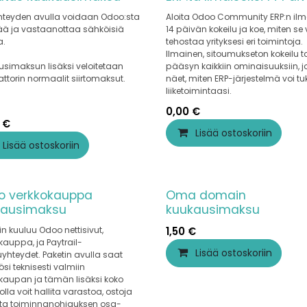
yhteyden avulla voidaan Odoo:sta
Aloita Odoo Community ERP:n il
ää ja vastaanottaa sähköisiä
14 päivän kokeilu ja koe, miten se 
a.
tehostaa yrityksesi eri toimintoja.
Ilmainen, sitoumukseton kokeilu t
simaksun lisäksi veloitetaan
pääsyn kaikkiin ominaisuuksiin, j
ttorin normaalit siirtomaksut.
näet, miten ERP-järjestelmä voi t
liiketoimintaasi.
0,00
€
€
Lisää ostoskoriin
Lisää ostoskoriin
o verkkokauppa
Oma domain
kausimaksu
kuukausimaksu
iin kuuluu Odoo nettisivut,
1,50
€
kauppa, ja Paytrail-
Lisää ostoskoriin
hteydet. Paketin avulla saat
ösi teknisesti valmiin
kaupan ja tämän lisäksi koko
jolla voit hallita varastoa, ostoja
ita toiminnanohjauksen osa-