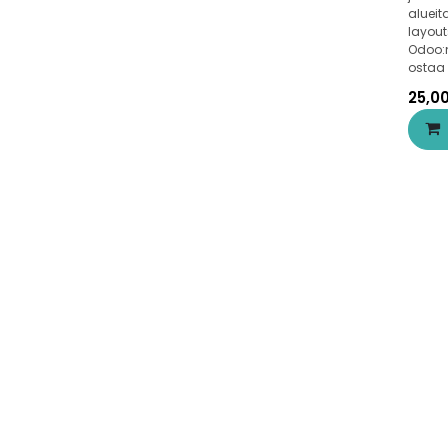
alueit
layout
Odoo:n
ostaa 
25,0
Teksti
Teksti
Revise EPM
Odoo
Ulkoistus​