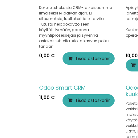
Kokeile tehokasta CRM-ratkaisuamme
Apix 
ilmaiseksi 14 päivän ajan. Ei
lähett
sitoumuksia, luottokorttia ei tarvita.
laskuj
Tutustu helppokäyttöiseen
käyttöliittymään, paranna
Kuukau
myyntiprosessejasi ja syvennä
operaa
asiakassuhteita. Aloita kasvun polku
tänään!
0,00
€
10,00
Lisää ostoskoriin
Odoo Smart CRM
Odo
kuu
11,00
€
Lisää ostoskoriin
Pakett
verkko
maksuy
käyttö
verkko
ERP:n, 
ja mu