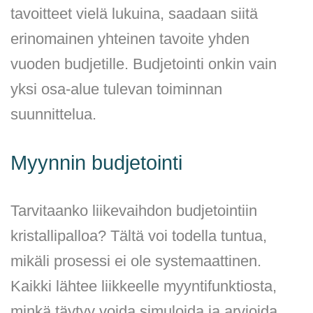
tavoitteet vielä lukuina, saadaan siitä
erinomainen yhteinen tavoite yhden
vuoden budjetille. Budjetointi onkin vain
yksi osa-alue tulevan toiminnan
suunnittelua.
Myynnin budjetointi
Tarvitaanko liikevaihdon budjetointiin
kristallipalloa? Tältä voi todella tuntua,
mikäli prosessi ei ole systemaattinen.
Kaikki lähtee liikkeelle myyntifunktiosta,
minkä täytyy voida simuloida ja arvioida