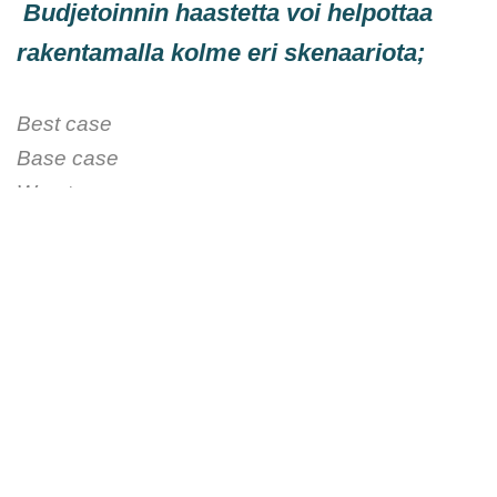
Budjetoinnin haastetta voi helpottaa
rakentamalla kolme eri skenaariota;
Best case
Base case
Worst case
Näistä best case sisältää kaikkien
odotusten toteutumisen optimaalisella
tavalla. Kun tästä karsitaan niin sanotut
toivotaan, toivotaan -tapaukset, jää jäljelle
base case, minkä pitäisi
kin
päätyä
viralliseksi budjetiksi. Worst case