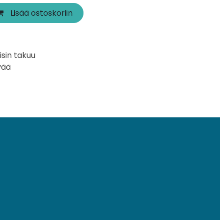
Lisää ostoskoriin
isin takuu
vää