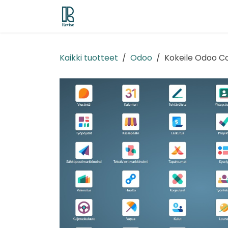
Siirry sisältöön
Odoo ERP
Revise EPM
Demo/tr
Kaikki tuotteet
Odoo
Kokeile Odoo Co