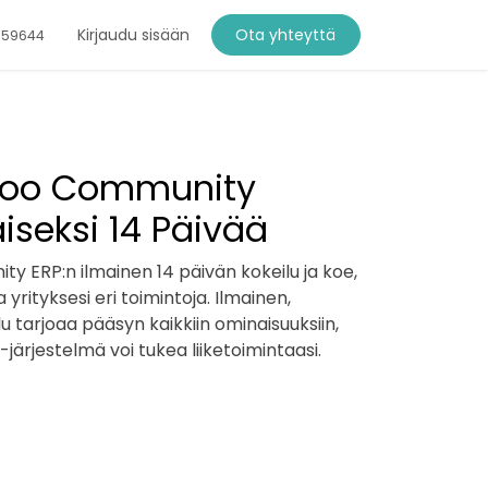
Kirjaudu sisään
Ota yhteyttä
759644
doo Community
aiseksi 14 Päivää
y ERP:n ilmainen 14 päivän kokeilu ja koe,
yrityksesi eri toimintoja. Ilmainen,
 tarjoaa pääsyn kaikkiin ominaisuuksiin,
-järjestelmä voi tukea liiketoimintaasi.