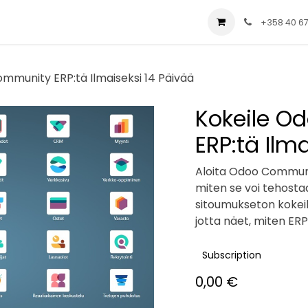
ial
Palvelut
Yritys
Ratkaisut
Blog
+358 40 6
mmunity ERP:tä Ilmaiseksi 14 Päivää
Kokeile O
ERP:tä Ilm
Aloita Odoo Communit
miten se voi tehostaa 
sitoumukseton kokeilu
jotta näet, miten ERP
Subscription
0,00
€