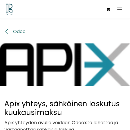
Siirry sisältöön
Odoo
Apix yhteys, sähköinen laskutus
kuukausimaksu
Apix yhteyden avulla voidaan Odoo:sta lähettää ja
vastaanottaa sähköisiä laskuja.