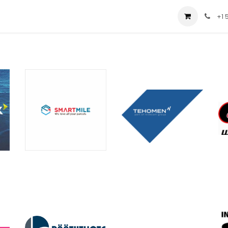
t us
Consulting
Company
Store
Blog
+1 