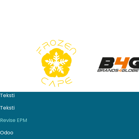
Teksti
Teksti
Revise EPM
Odoo